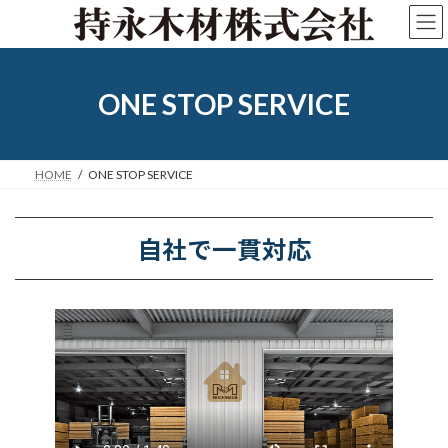
コ
ナ
ン
ビ
テ
ゲ
ン
ー
ツ
シ
ONE STOP SERVICE
へ
ョ
ス
ン
キ
に
ッ
移
HOME
ONE STOP SERVICE
プ
動
自社で一貫対応